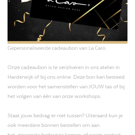
Gepersonaliseerde cadeaubon van La Caro
Onze cadeaubon is te verzilveren in ons atelier in
Harderwijk of bij ons online. Deze bon kan besteed
worden voor het samenstellen van JOUW tas of bij
het volgen van één van onze workshops.
Staat jouw bedrag er niet tussen? Uiteraard kun je
ook meerdere bonnen bestellen om aan